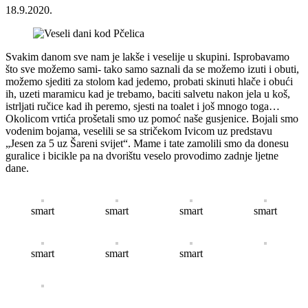
18.9.2020.
Svakim danom sve nam je lakše i veselije u skupini. Isprobavamo
što sve možemo sami- tako samo saznali da se možemo izuti i obuti,
možemo sjediti za stolom kad jedemo, probati skinuti hlače i obući
ih, uzeti maramicu kad je trebamo, baciti salvetu nakon jela u koš,
istrljati ručice kad ih peremo, sjesti na toalet i još mnogo toga…
Okolicom vrtića prošetali smo uz pomoć naše gusjenice. Bojali smo
vodenim bojama, veselili se sa stričekom Ivicom uz predstavu
„Jesen za 5 uz Šareni svijet“. Mame i tate zamolili smo da donesu
guralice i bicikle pa na dvorištu veselo provodimo zadnje ljetne
dane.
smart
smart
smart
smart
smart
smart
smart