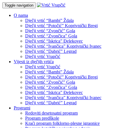
Toggle navigation
O nama
Dječji vrtić “Bambi” Ždala
Dječji vrtić “Potočić” Koprivnički Bregi
Dječji vrtić “Zvončić” Gola
Dječji vrtić “Zvončica” Gola
Dječji vrtić “Iskrica” Đelekovec
Dječji vrtić “Ivančica” Koprivnički Ivanec
Dječji vrtić “Dabrić” Legrad
Dječji vrtić Vrapčić
Vijesti iz dječjih vrtića
Dječji vrtić Vrapčić
Dječji vrtić “Bambi” Ždala
Dječji vrtić “Potočić” Koprivnički Bregi
Dječji vrtić “Zvončić” Gola
Dječji vrtić “Zvončica” Gola
Dječji vrtić “Iskrica” Đelekovec
Dječji vrtić “Ivančica” Koprivnički Ivanec
Dječji vrtić “Dabrić” Legrad
Programi
Redoviti desetosatni program
Program predškole
Kraći program folklorno-plesne igraonice