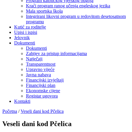
Program katoličkog vjerskog odgoja
Kraći program ranog učenja engleskog jezika
Mala sportska škola
Integrirani likovni program u redovitom desetosatnom
programu
Kutić za roditelje
Upisi i ispisi
Jelovnik
Dokumenti
Dokumenti
Zahtjev za pristup informacijama
Natječaji
Transparentnost
Upravno vijeće
Javna nabava
Financijski izvještaji
Financijski plan
Ekonomske cijene
Registar ugovora
Kontakti
Početna
/
Veseli dani kod Pčelica
Veseli dani kod Pčelica