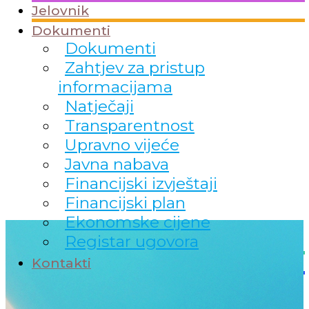
Jelovnik
Dokumenti
Dokumenti
Zahtjev za pristup
informacijama
Natječaji
Transparentnost
Upravno vijeće
Javna nabava
Financijski izvještaji
Financijski plan
Ekonomske cijene
Registar ugovora
Kontakti