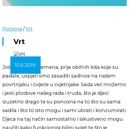
Početna
/
Vrt
Vrt
10.6.2019.
Još za lijepog vremena, prije obilnih kiša koje su
padale, uspjeli smo zasaditi sadnice na našem
povrtnjaku i cvijeće u cvjetnjake. Sada već možemo
i jesti plodove našeg rada i truda, što je djeci
izuzetno drago te su ponosna na to što su sama
sadila i što to isto mogu i sami ubrati i konzumirati.
Djeca na taj način samostalno i iskustveno mogu
naučiti kako funkcionira biljni svijet te što je