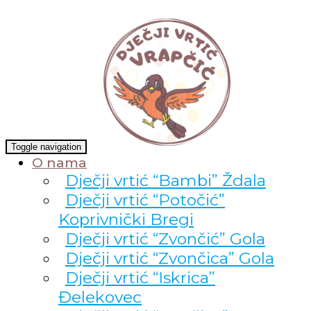
Toggle navigation
O nama
Dječji vrtić “Bambi” Ždala
Dječji vrtić “Potočić”
Koprivnički Bregi
Dječji vrtić “Zvončić” Gola
Dječji vrtić “Zvončica” Gola
Dječji vrtić “Iskrica”
Đelekovec