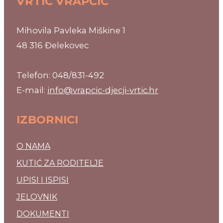
VRTIĆ VRAPČIĆ
Mihovila Pavleka Miškine 1
48 316 Đelekovec
Telefon: 048/831-492
E-mail:
info@vrapcic-djecji-vrtic.hr
IZBORNICI
O NAMA
KUTIĆ ZA RODITELJE
UPISI I ISPISI
JELOVNIK
DOKUMENTI