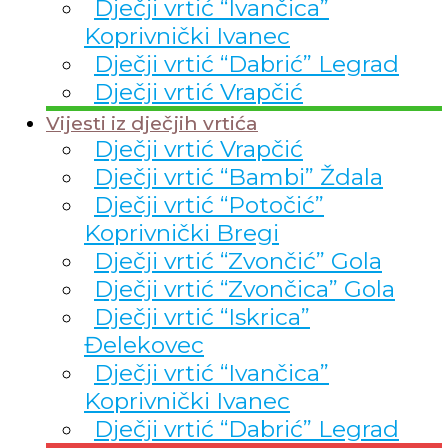
Dječji vrtić “Ivančica”
Koprivnički Ivanec
Dječji vrtić “Dabrić” Legrad
Dječji vrtić Vrapčić
Vijesti iz dječjih vrtića
Dječji vrtić Vrapčić
Dječji vrtić “Bambi” Ždala
Dječji vrtić “Potočić”
Koprivnički Bregi
Dječji vrtić “Zvončić” Gola
Dječji vrtić “Zvončica” Gola
Dječji vrtić “Iskrica”
Đelekovec
Dječji vrtić “Ivančica”
Koprivnički Ivanec
Dječji vrtić “Dabrić” Legrad