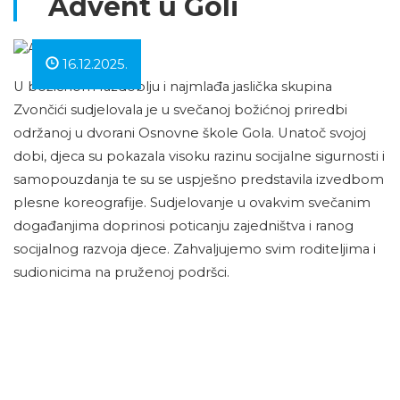
Advent u Goli
16.12.2025.
U božićnom razdoblju i najmlađa jaslička skupina
Zvončići sudjelovala je u svečanoj božićnoj priredbi
održanoj u dvorani Osnovne škole Gola. Unatoč svojoj
dobi, djeca su pokazala visoku razinu socijalne sigurnosti i
samopouzdanja te su se uspješno predstavila izvedbom
plesne koreografije. Sudjelovanje u ovakvim svečanim
događanjima doprinosi poticanju zajedništva i ranog
socijalnog razvoja djece. Zahvaljujemo svim roditeljima i
sudionicima na pruženoj podršci.