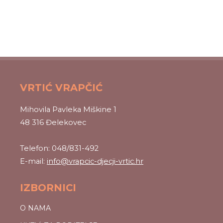
VRTIĆ VRAPČIĆ
Mihovila Pavleka Miškine 1
48 316 Đelekovec
Telefon: 048/831-492
E-mail:
info@vrapcic-djecji-vrtic.hr
IZBORNICI
O NAMA