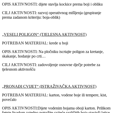
OPIS AKTIVNOSTI: dijete stavlja kockice prema boji i obliku
CILJ AKTIVNOSTI: razvoj operativnog mišljenja (grupiranje
prema zadanom kriteriju: boja-oblik)
„VESELI POLIGON“ (TJELESNA AKTIVNOST)
POTREBAN MATERIJAL: krede u boji
OPIS AKTIVNOSTI: Na pločniku iscrtajte poligon za kretanje,
skakanje, hodanje po crti…
CILJ AKTIVNOSTI: zadovoljenje osnovne dječje potrebe za
tjelesnom aktivnošću
„PRONAĐI CVIJET“ (ISTRAŽIVAČKA AKTIVNOST)
POTREBAN MATERIJAL: karton, vodene boje ili tempere, kist,
povećalo
OPIS AKTIVNOSTI:Dijete vodenim bojama oboji karton. Prilikom
šetnje livadom zajedno potražite cvijeće različitih boja stavivši latice