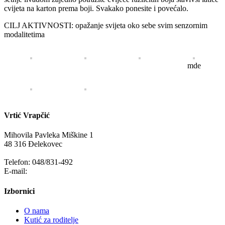
cvijeta na karton prema boji. Svakako ponesite i povećalo.
CILJ AKTIVNOSTI: opažanje svijeta oko sebe svim senzornim
modalitetima
mde
Vrtić Vrapčić
Mihovila Pavleka Miškine 1
48 316 Đelekovec
Telefon: 048/831-492
E-mail:
info@vrapcic-djecji-vrtic.hr
Izbornici
O nama
Kutić za roditelje