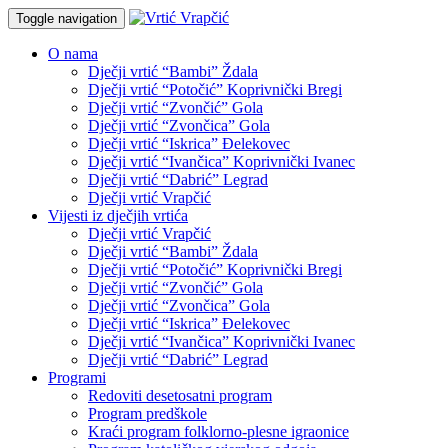
Toggle navigation
O nama
Dječji vrtić “Bambi” Ždala
Dječji vrtić “Potočić” Koprivnički Bregi
Dječji vrtić “Zvončić” Gola
Dječji vrtić “Zvončica” Gola
Dječji vrtić “Iskrica” Đelekovec
Dječji vrtić “Ivančica” Koprivnički Ivanec
Dječji vrtić “Dabrić” Legrad
Dječji vrtić Vrapčić
Vijesti iz dječjih vrtića
Dječji vrtić Vrapčić
Dječji vrtić “Bambi” Ždala
Dječji vrtić “Potočić” Koprivnički Bregi
Dječji vrtić “Zvončić” Gola
Dječji vrtić “Zvončica” Gola
Dječji vrtić “Iskrica” Đelekovec
Dječji vrtić “Ivančica” Koprivnički Ivanec
Dječji vrtić “Dabrić” Legrad
Programi
Redoviti desetosatni program
Program predškole
Kraći program folklorno-plesne igraonice