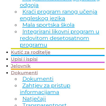
odgoja
Kraći program ranog učenja
engleskog jezika
Mala sportska škola
Integrirani likovni program u
redovitom desetosatnom
programu
Kutić za roditelje
Upisi i ispisi
Jelovnik
Dokumenti
Dokumenti
Zahtjev za pristup
informacijama
Natječaji
Transparentnost