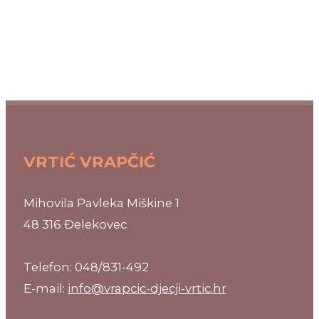
VRTIĆ VRAPČIĆ
Mihovila Pavleka Miškine 1
48 316 Đelekovec
Telefon: 048/831-492
E-mail:
info@vrapcic-djecji-vrtic.hr