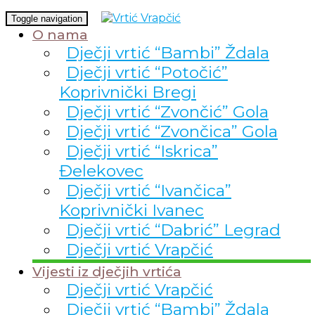
Toggle navigation
O nama
Dječji vrtić “Bambi” Ždala
Dječji vrtić “Potočić”
Koprivnički Bregi
Dječji vrtić “Zvončić” Gola
Dječji vrtić “Zvončica” Gola
Dječji vrtić “Iskrica”
Đelekovec
Dječji vrtić “Ivančica”
Koprivnički Ivanec
Dječji vrtić “Dabrić” Legrad
Dječji vrtić Vrapčić
Vijesti iz dječjih vrtića
Dječji vrtić Vrapčić
Dječji vrtić “Bambi” Ždala