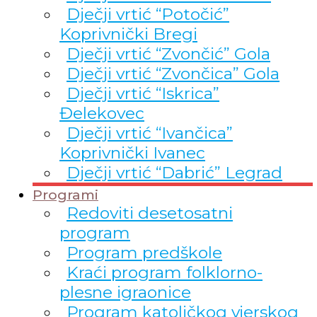
Dječji vrtić “Potočić”
Koprivnički Bregi
Dječji vrtić “Zvončić” Gola
Dječji vrtić “Zvončica” Gola
Dječji vrtić “Iskrica”
Đelekovec
Dječji vrtić “Ivančica”
Koprivnički Ivanec
Dječji vrtić “Dabrić” Legrad
Programi
Redoviti desetosatni
program
Program predškole
Kraći program folklorno-
plesne igraonice
Program katoličkog vjerskog