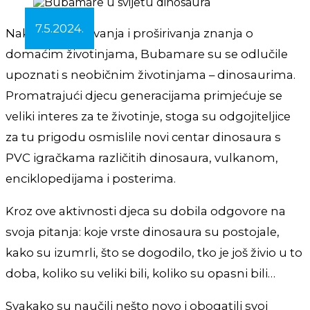
7.5.2024.
Nakon upoznavanja i proširivanja znanja o
domaćim životinjama, Bubamare su se odlučile
upoznati s neobičnim životinjama – dinosaurima.
Promatrajući djecu generacijama primjećuje se
veliki interes za te životinje, stoga su odgojiteljice
za tu prigodu osmislile novi centar dinosaura s
PVC igračkama različitih dinosaura, vulkanom,
enciklopedijama i posterima.
Kroz ove aktivnosti djeca su dobila odgovore na
svoja pitanja: koje vrste dinosaura su postojale,
kako su izumrli, što se dogodilo, tko je još živio u to
doba, koliko su veliki bili, koliko su opasni bili…
Svakako su naučili nešto novo i obogatili svoj