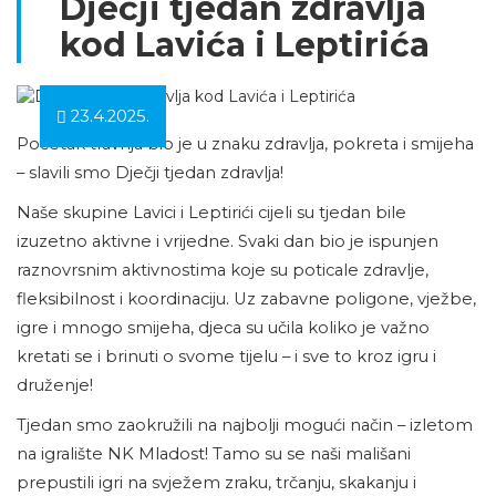
Dječji tjedan zdravlja
kod Lavića i Leptirića
23.4.2025.
Početak travnja bio je u znaku zdravlja, pokreta i smijeha
– slavili smo Dječji tjedan zdravlja!
Naše skupine Lavici i Leptirići cijeli su tjedan bile
izuzetno aktivne i vrijedne. Svaki dan bio je ispunjen
raznovrsnim aktivnostima koje su poticale zdravlje,
fleksibilnost i koordinaciju. Uz zabavne poligone, vježbe,
igre i mnogo smijeha, djeca su učila koliko je važno
kretati se i brinuti o svome tijelu – i sve to kroz igru i
druženje!
Tjedan smo zaokružili na najbolji mogući način – izletom
na igralište NK Mladost! Tamo su se naši mališani
prepustili igri na svježem zraku, trčanju, skakanju i