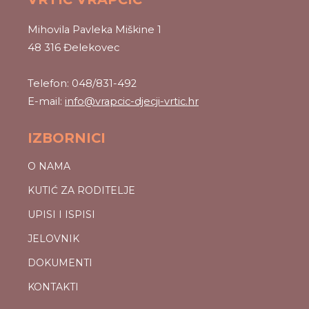
Mihovila Pavleka Miškine 1
48 316 Đelekovec
Telefon: 048/831-492
E-mail:
info@vrapcic-djecji-vrtic.hr
IZBORNICI
O NAMA
KUTIĆ ZA RODITELJE
UPISI I ISPISI
JELOVNIK
DOKUMENTI
KONTAKTI