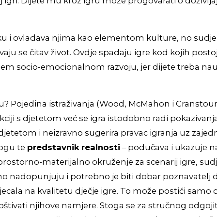
j igri. Dijete mu kroz igru može progovarati o doživ
u i ovladava njima kao elementom kulture, no sudjeluj
vaju se čitav život. Ovdje spadaju igre kod kojih post
socio-emocionalnom razvoju, jer dijete treba naučiti pri
igru? Pojedina istraživanja (Wood, McMahon i Cranstoun
erakciji s djetetom već se igra istodobno radi pokaziv
 s djetetom i neizravno sugerira pravac igranja uz zajed
logu te
predstavnik
realnosti
– podučava i ukazuje na 
prostorno-materijalno okruženje za scenarij igre, sudje
 nadopunjuju i potrebno je biti dobar poznavatelj dj
ecala na kvalitetu dječje igre. To može postići samo on
poštivati njihove namjere. Stoga se za stručnog odgojit