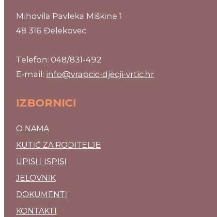
Mihovila Pavleka Miškine 1
48 316 Đelekovec
Telefon: 048/831-492
E-mail:
info@vrapcic-djecji-vrtic.hr
IZBORNICI
O NAMA
KUTIĆ ZA RODITELJE
UPISI I ISPISI
JELOVNIK
DOKUMENTI
KONTAKTI