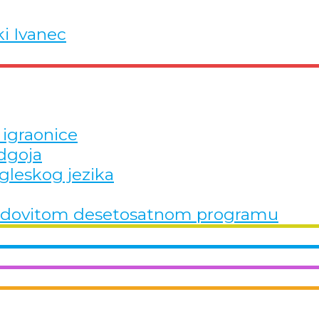
ki Ivanec
 igraonice
dgoja
gleskog jezika
u redovitom desetosatnom programu