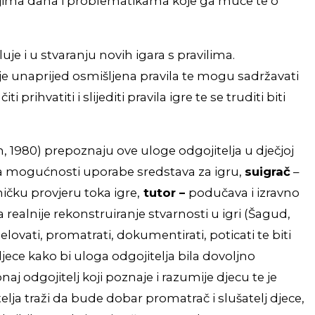
ljajima dana i problematikama koje ga muče te o
e i u stvaranju novih igara s pravilima.
oje unaprijed osmišljena pravila te mogu sadržavati
hvatiti i slijediti pravila igre te se truditi biti
, 1980) prepoznaju ove uloge odgojitelja u dječjoj
anja mogućnosti uporabe sredstava za igru,
suigrač
–
ničku provjeru toka igre,
tutor –
podučava i izravno
realnije rekonstruiranje stvarnosti u igri (Šagud,
lovati, promatrati, dokumentirati, poticati te biti
ece kako bi uloga odgojitelja bila dovoljno
aj odgojitelj koji poznaje i razumije djecu te je
elja traži da bude dobar promatrač i slušatelj djece,