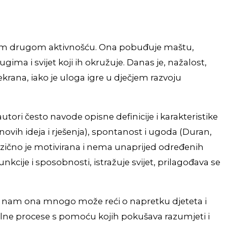
jednom drugom aktivnošću. Ona pobuđuje maštu,
ugima i svijet koji ih okružuje. Danas je, nažalost,
krana, iako je uloga igre u dječjem razvoju
ori često navode opisne definicije i karakteristike
ovih ideja i rješenja), spontanost i ugoda (Duran,
rinzično je motivirana i nema unaprijed određenih
nkcije i sposobnosti, istražuje svijet, prilagođava se
stoga nam ona mnogo može reći o napretku djeteta i
talne procese s pomoću kojih pokušava razumjeti i