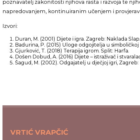
poznavatelj zakonitosti njihova rasta i razvoja te n
napredovanjem, kontinuiranim učenjem i provjerav
Izvori:
Duran, M. (2001) Dijete i igra. Zagreb: Naklada Slap
Badurina, P. (2015) Uloge odgojitelja u simboličkoj 
Gjurković, T. (2018) Terapija igrom. Split: Harfa.
Došen Dobud, A. (2016) Dijete – istraživač i stvarala
Šagud, M. (2002). Odgajatelj u dječjoj igri, Zagreb:
VRTIĆ VRAPČIĆ