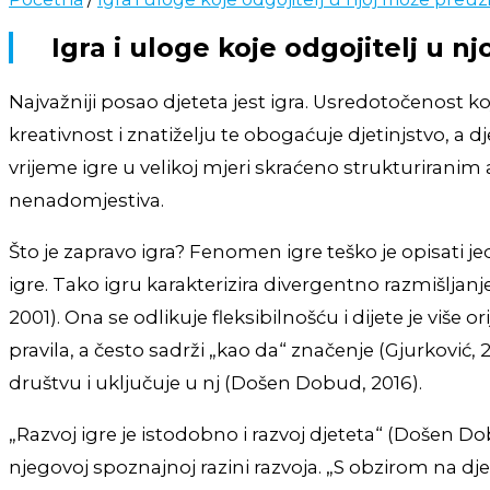
Igra i uloge koje odgojitelj u n
Najvažniji posao djeteta jest igra. Usredotočenost 
kreativnost i znatiželju te obogaćuje djetinjstvo, a dj
vrijeme igre u velikoj mjeri skraćeno strukturirani
nenadomjestiva.
Što je zapravo igra? Fenomen igre teško je opisati j
igre. Tako igru karakterizira divergentno razmišlja
2001). Ona se odlikuje fleksibilnošću i dijete je viš
pravila, a često sadrži „kao da“ značenje (Gjurković, 
društvu i uključuje u nj (Došen Dobud, 2016).
„Razvoj igre je istodobno i razvoj djeteta“ (Došen D
njegovoj spoznajnoj razini razvoja. „S obzirom na dj