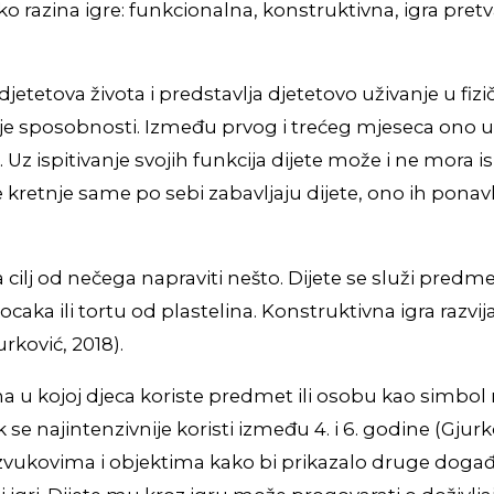
ko razina igre: funkcionalna, konstruktivna, igra pretva
jetetova života i predstavlja djetetovo uživanje u fiz
a svoje sposobnosti. Između prvog i trećeg mjeseca on
Uz ispitivanje svojih funkcija dijete može i ne mora 
 kretnje same po sebi zabavljaju dijete, ono ih ponavl
a cilj od nečega napraviti nešto. Dijete se služi pre
 kocaka ili tortu od plastelina. Konstruktivna igra raz
ković, 2018).
e ona u kojoj djeca koriste predmet ili osobu kao simbo
se najintenzivnije koristi između 4. i 6. godine (Gjurko
, zvukovima i objektima kako bi prikazalo druge događ