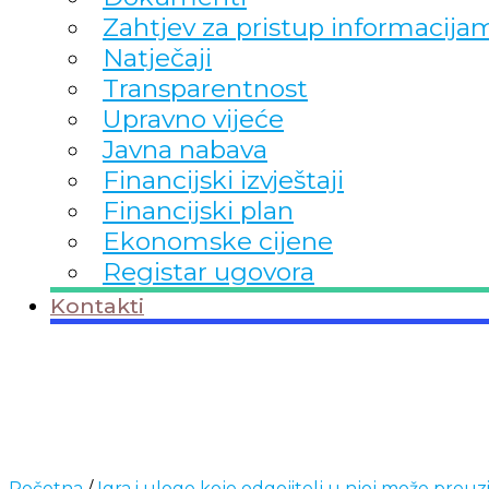
Zahtjev za pristup informacija
Natječaji
Transparentnost
Upravno vijeće
Javna nabava
Financijski izvještaji
Financijski plan
Ekonomske cijene
Registar ugovora
Kontakti
Početna
/
Igra i uloge koje odgojitelj u njoj može preuz