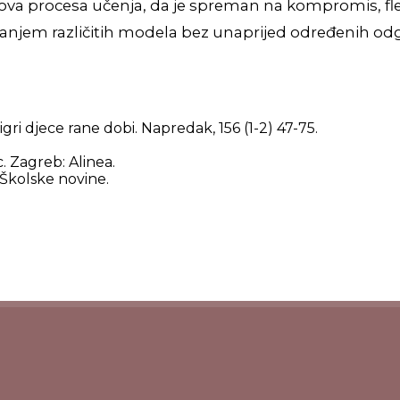
jihova procesa učenja, da je spreman na kompromis, fl
anjem različitih modela bez unaprijed određenih od
.
igri djece rane dobi. Napredak, 156 (1-2) 47-75.
c. Zagreb: Alinea.
 Školske novine.