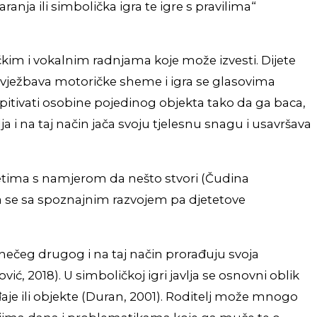
ranja ili simbolička igra te igre s pravilima“
ičkim i vokalnim radnjama koje može izvesti. Dijete
o uvježbava motoričke sheme i igra se glasovima
ispitivati osobine pojedinog objekta tako da ga baca,
ja i na taj način jača svoju tjelesnu snagu i usavršava
dmetima s namjerom da nešto stvori (Čudina
vija se sa spoznajnim razvojem pa djetetove
l nečeg drugog i na taj način prorađuju svoja
vić, 2018). U simboličkoj igri javlja se osnovni oblik
aje ili objekte (Duran, 2001). Roditelj može mnogo