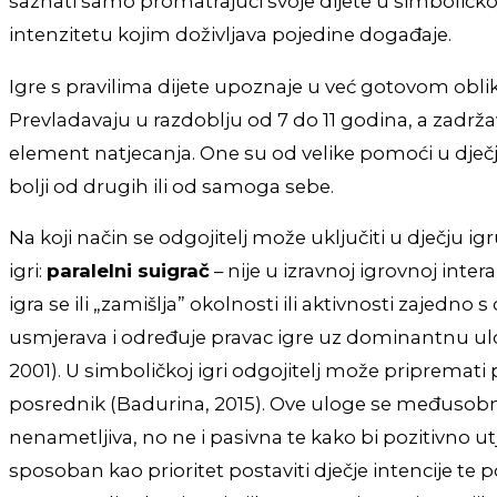
saznati samo promatrajući svoje dijete u simboličko
intenzitetu kojim doživljava pojedine događaje.
Igre s pravilima dijete upoznaje u već gotovom oblik
Prevladavaju u razdoblju od 7 do 11 godina, a zadrža
element natjecanja. One su od velike pomoći u dječjem 
bolji od drugih ili od samoga sebe.
Na koji način se odgojitelj može uključiti u dječju 
igri:
paralelni suigrač
– nije u izravnoj igrovnoj int
igra se ili „zamišlja” okolnosti ili aktivnosti zajedno
usmjerava i određuje pravac igre uz dominantnu u
2001). U simboličkoj igri odgojitelj može pripremati 
posrednik (Badurina, 2015). Ove uloge se međusobno
nenametljiva, no ne i pasivna te kako bi pozitivno utj
sposoban kao prioritet postaviti dječje intencije te 