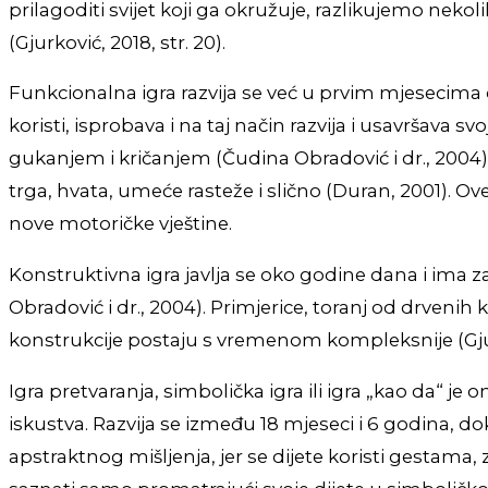
prilagoditi svijet koji ga okružuje, razlikujemo nekoli
(Gjurković, 2018, str. 20).
Funkcionalna igra razvija se već u prvim mjesecima d
koristi, isprobava i na taj način razvija i usavršav
gukanjem i kričanjem (Čudina Obradović i dr., 2004). 
trga, hvata, umeće rasteže i slično (Duran, 2001). Ove
nove motoričke vještine.
Konstruktivna igra javlja se oko godine dana i ima z
Obradović i dr., 2004). Primjerice, toranj od drvenih
konstrukcije postaju s vremenom kompleksnije (Gjur
Igra pretvaranja, simbolička igra ili igra „kao da“ j
iskustva. Razvija se između 18 mjeseci i 6 godina, dok 
apstraktnog mišljenja, jer se dijete koristi gestama