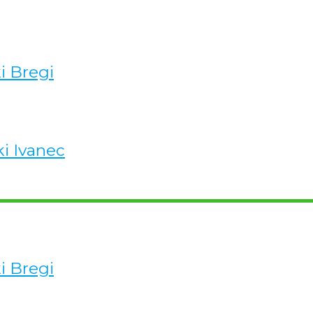
ki Bregi
ki Ivanec
ki Bregi