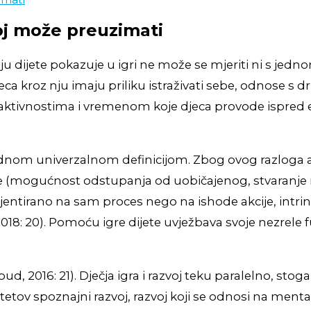
joj može preuzimati
koju dijete pokazuje u igri ne može se mjeriti ni s 
eca kroz nju imaju priliku istraživati sebe, odnose s dr
m aktivnostima i vremenom koje djeca provode ispred e
ednom univerzalnom definicijom. Zbog ovog razloga aut
nje (mogućnost odstupanja od uobičajenog, stvaranje n
e orijentirano na sam proces nego na ishode akcije, int
2018: 20). Pomoću igre dijete uvježbava svoje nezrele fu
obud, 2016: 21). Dječja igra i razvoj teku paralelno, 
etetov spoznajni razvoj, razvoj koji se odnosi na men