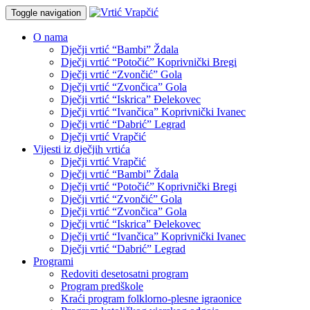
Toggle navigation
O nama
Dječji vrtić “Bambi” Ždala
Dječji vrtić “Potočić” Koprivnički Bregi
Dječji vrtić “Zvončić” Gola
Dječji vrtić “Zvončica” Gola
Dječji vrtić “Iskrica” Đelekovec
Dječji vrtić “Ivančica” Koprivnički Ivanec
Dječji vrtić “Dabrić” Legrad
Dječji vrtić Vrapčić
Vijesti iz dječjih vrtića
Dječji vrtić Vrapčić
Dječji vrtić “Bambi” Ždala
Dječji vrtić “Potočić” Koprivnički Bregi
Dječji vrtić “Zvončić” Gola
Dječji vrtić “Zvončica” Gola
Dječji vrtić “Iskrica” Đelekovec
Dječji vrtić “Ivančica” Koprivnički Ivanec
Dječji vrtić “Dabrić” Legrad
Programi
Redoviti desetosatni program
Program predškole
Kraći program folklorno-plesne igraonice