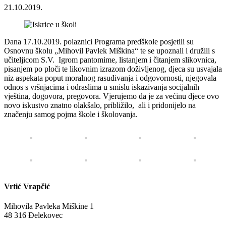
21.10.2019.
Dana 17.10.2019. polaznici Programa predškole posjetili su
Osnovnu školu „Mihovil Pavlek Miškina“ te se upoznali i družili s
učiteljicom S.V. Igrom pantomime, listanjem i čitanjem slikovnica,
pisanjem po ploči te likovnim izrazom doživljenog, djeca su usvajala
niz aspekata poput moralnog rasuđivanja i odgovornosti, njegovala
odnos s vršnjacima i odraslima u smislu iskazivanja socijalnih
vještina, dogovora, pregovora. Vjerujemo da je za većinu djece ovo
novo iskustvo znatno olakšalo, približilo, ali i pridonijelo na
značenju samog pojma škole i školovanja.
Vrtić Vrapčić
Mihovila Pavleka Miškine 1
48 316 Đelekovec