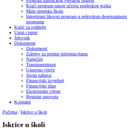
Program katoličkog vjerskog odgoja
Kraći program ranog učenja engleskog jezika
Mala sportska škola
Integrirani likovni program u redovitom desetosatnom
programu
Kutić za roditelje
Upisi i ispisi
Jelovnik
Dokumenti
Dokumenti
Zahtjev za pristup informacijama
Natječaji
Transparentnost
Upravno vijeće
Javna nabava
Financijski izvještaji
Financijski plan
Ekonomske cijene
Registar ugovora
Kontakti
Početna
/
Iskrice u školi
Iskrice u školi