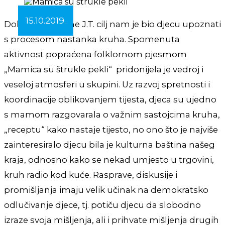
15.10.2019.
Dolaskom mame J.T. cilj nam je bio djecu upoznati
s procesom nastanka kruha. Spomenuta
aktivnost popraćena folklornom pjesmom
„Mamica su štrukle pekli“ pridonijela je vedroj i
veseloj atmosferi u skupini. Uz razvoj spretnosti i
koordinacije oblikovanjem tijesta, djeca su ujedno
s mamom razgovarala o važnim sastojcima kruha,
„receptu“ kako nastaje tijesto, no ono što je najviše
zainteresiralo djecu bila je kulturna baština našeg
kraja, odnosno kako se nekad umjesto u trgovini,
kruh radio kod kuće. Rasprave, diskusije i
promišljanja imaju velik učinak na demokratsko
odlučivanje djece, tj. potiču djecu da slobodno
izraze svoja mišljenja, ali i prihvate mišljenja drugih