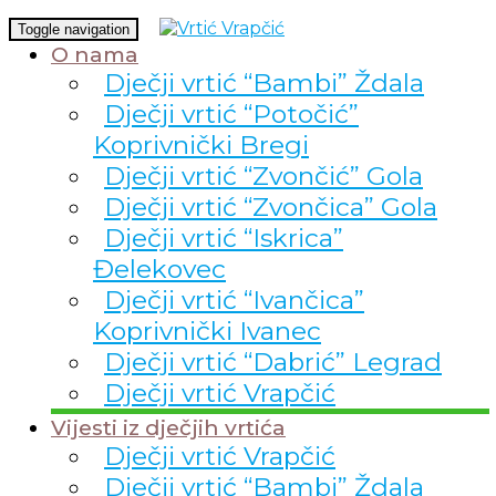
Toggle navigation
O nama
Dječji vrtić “Bambi” Ždala
Dječji vrtić “Potočić”
Koprivnički Bregi
Dječji vrtić “Zvončić” Gola
Dječji vrtić “Zvončica” Gola
Dječji vrtić “Iskrica”
Đelekovec
Dječji vrtić “Ivančica”
Koprivnički Ivanec
Dječji vrtić “Dabrić” Legrad
Dječji vrtić Vrapčić
Vijesti iz dječjih vrtića
Dječji vrtić Vrapčić
Dječji vrtić “Bambi” Ždala