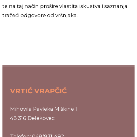
te na taj način prošire vlastita iskustva i saznanja
tražeći odgovore od vršnjaka.
VRTIĆ VRAPČIĆ
Mihovila Pavleka Miškine 1
48 316 Đelekovec
Telefon: 048/831-492