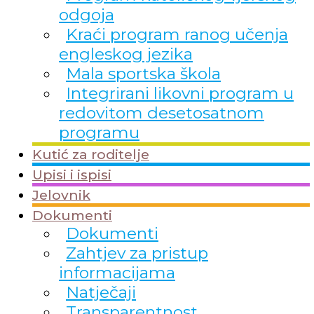
odgoja
Kraći program ranog učenja
engleskog jezika
Mala sportska škola
Integrirani likovni program u
redovitom desetosatnom
programu
Kutić za roditelje
Upisi i ispisi
Jelovnik
Dokumenti
Dokumenti
Zahtjev za pristup
informacijama
Natječaji
Transparentnost