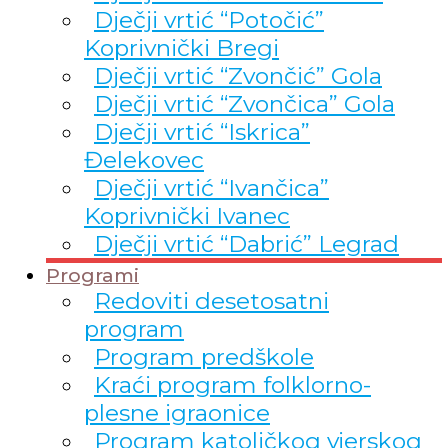
Dječji vrtić “Potočić”
Koprivnički Bregi
Dječji vrtić “Zvončić” Gola
Dječji vrtić “Zvončica” Gola
Dječji vrtić “Iskrica”
Đelekovec
Dječji vrtić “Ivančica”
Koprivnički Ivanec
Dječji vrtić “Dabrić” Legrad
Programi
Redoviti desetosatni
program
Program predškole
Kraći program folklorno-
plesne igraonice
Program katoličkog vjerskog