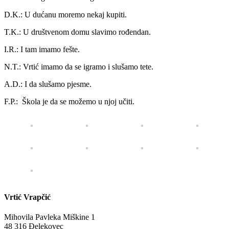
D.K.: U dućanu moremo nekaj kupiti.
T.K.: U društvenom domu slavimo rođendan.
I.R.: I tam imamo fešte.
N.T.: Vrtić imamo da se igramo i slušamo tete.
A.D.: I da slušamo pjesme.
F.P.: Škola je da se možemo u njoj učiti.
Vrtić Vrapčić
Mihovila Pavleka Miškine 1
48 316 Đelekovec