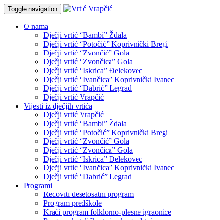
Toggle navigation
O nama
Dječji vrtić “Bambi” Ždala
Dječji vrtić “Potočić” Koprivnički Bregi
Dječji vrtić “Zvončić” Gola
Dječji vrtić “Zvončica” Gola
Dječji vrtić “Iskrica” Đelekovec
Dječji vrtić “Ivančica” Koprivnički Ivanec
Dječji vrtić “Dabrić” Legrad
Dječji vrtić Vrapčić
Vijesti iz dječjih vrtića
Dječji vrtić Vrapčić
Dječji vrtić “Bambi” Ždala
Dječji vrtić “Potočić” Koprivnički Bregi
Dječji vrtić “Zvončić” Gola
Dječji vrtić “Zvončica” Gola
Dječji vrtić “Iskrica” Đelekovec
Dječji vrtić “Ivančica” Koprivnički Ivanec
Dječji vrtić “Dabrić” Legrad
Programi
Redoviti desetosatni program
Program predškole
Kraći program folklorno-plesne igraonice