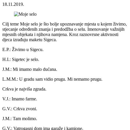
18.11.2019.
Cilj teme Moje selo je što bolje upoznavanje mjesta u kojem živimo,
stjecanje određenih znanja i predodžba o selu. Imenovanje važnijih
mjesnih objekata i njihova namjena. Kroz raznovrsne aktivnosti
djeca izrađuju maketu Sigeca.
E.P.: Živimo u Sigecu.
H.I.: Sigetec je selo.
J.M.: Mi imamo malo dućana.
L.M.M.: U gradu sam vidio prugu. Mi nemamo prugu.
Crkva je najviša zgrada.
V.J.: Imamo farme.
G.V.: Crkva zvoni.
J.M.: Tam molimo.
G.V.: Vatrogasni dom ima garaže i kamione.