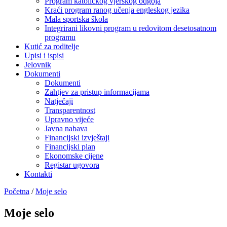
Program katoličkog vjerskog odgoja
Kraći program ranog učenja engleskog jezika
Mala sportska škola
Integrirani likovni program u redovitom desetosatnom
programu
Kutić za roditelje
Upisi i ispisi
Jelovnik
Dokumenti
Dokumenti
Zahtjev za pristup informacijama
Natječaji
Transparentnost
Upravno vijeće
Javna nabava
Financijski izvještaji
Financijski plan
Ekonomske cijene
Registar ugovora
Kontakti
Početna
/
Moje selo
Moje selo