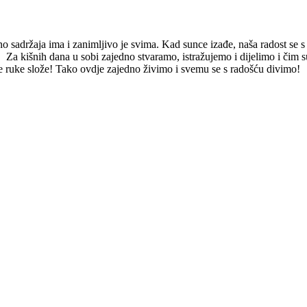
o sadržaja ima i zanimljivo je svima. Kad sunce izađe, naša radost se s n
va. Za kišnih dana u sobi zajedno stvaramo, istražujemo i dijelimo i čim
 ruke slože! Tako ovdje zajedno živimo i svemu se s radošću divimo!