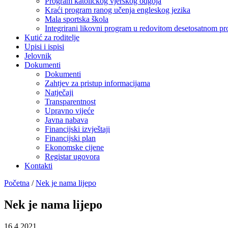
Program katoličkog vjerskog odgoja
Kraći program ranog učenja engleskog jezika
Mala sportska škola
Integrirani likovni program u redovitom desetosatnom p
Kutić za roditelje
Upisi i ispisi
Jelovnik
Dokumenti
Dokumenti
Zahtjev za pristup informacijama
Natječaji
Transparentnost
Upravno vijeće
Javna nabava
Financijski izvještaji
Financijski plan
Ekonomske cijene
Registar ugovora
Kontakti
Početna
/
Nek je nama lijepo
Nek je nama lijepo
16.4.2021.