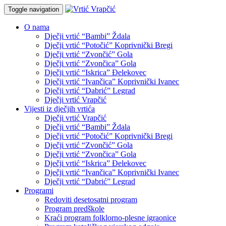
Toggle navigation
O nama
Dječji vrtić “Bambi” Ždala
Dječji vrtić “Potočić” Koprivnički Bregi
Dječji vrtić “Zvončić” Gola
Dječji vrtić “Zvončica” Gola
Dječji vrtić “Iskrica” Đelekovec
Dječji vrtić “Ivančica” Koprivnički Ivanec
Dječji vrtić “Dabrić” Legrad
Dječji vrtić Vrapčić
Vijesti iz dječjih vrtića
Dječji vrtić Vrapčić
Dječji vrtić “Bambi” Ždala
Dječji vrtić “Potočić” Koprivnički Bregi
Dječji vrtić “Zvončić” Gola
Dječji vrtić “Zvončica” Gola
Dječji vrtić “Iskrica” Đelekovec
Dječji vrtić “Ivančica” Koprivnički Ivanec
Dječji vrtić “Dabrić” Legrad
Programi
Redoviti desetosatni program
Program predškole
Kraći program folklorno-plesne igraonice