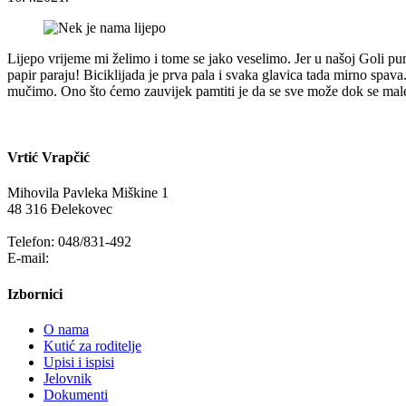
Lijepo vrijeme mi želimo i tome se jako veselimo. Jer u našoj Goli pun
papir paraju! Biciklijada je prva pala i svaka glavica tada mirno spa
mučimo. Ono što ćemo zauvijek pamtiti je da se sve može dok se male
Vrtić Vrapčić
Mihovila Pavleka Miškine 1
48 316 Đelekovec
Telefon: 048/831-492
E-mail:
info@vrapcic-djecji-vrtic.hr
Izbornici
O nama
Kutić za roditelje
Upisi i ispisi
Jelovnik
Dokumenti