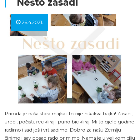
Nešto zasadi
26.4.2021.
Priroda je naša stara majka i to nije nikakva bajka! Zasadi,
uredi, počisti, recikliraj i puno bicikliraj. Mi to cijele godine
radimo i sad još i vrt sadimo. Dobro za našu Zemlju
činimo i sav posao rado primimo! Nama je u velikom cilju