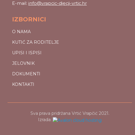
E-mail:
info@vrapcic-djecji-vrtic.hr
IZBORNICI
O NAMA
KUTIĆ ZA RODITELJE
UPISI I ISPISI
JELOVNIK
DOKUMENTI
KONTAKTI
Sva prava pridržana Vrtić Vrapčić 2021.
Izrada: