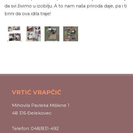
da svi živimo u izobilju. A to nam naša priroda daje, pa i ti
brini da ova idila traje!
VRTIĆ VRAPČIĆ
Mihovila Pavleka Miškine 1
48 316 Đelekovec
Telefon: 048/831-492