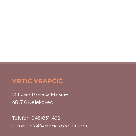
VRTIĆ VRAPČIĆ
Mihovila Pavleka Miškine 1
48 316 Đelekovec
Telefon: 048/831-492
E-mail:
info@vrapcic-djecji-vrtic.hr