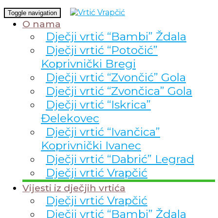
Toggle navigation
O nama
Dječji vrtić “Bambi” Ždala
Dječji vrtić “Potočić”
Koprivnički Bregi
Dječji vrtić “Zvončić” Gola
Dječji vrtić “Zvončica” Gola
Dječji vrtić “Iskrica”
Đelekovec
Dječji vrtić “Ivančica”
Koprivnički Ivanec
Dječji vrtić “Dabrić” Legrad
Dječji vrtić Vrapčić
Vijesti iz dječjih vrtića
Dječji vrtić Vrapčić
Dječji vrtić “Bambi” Ždala