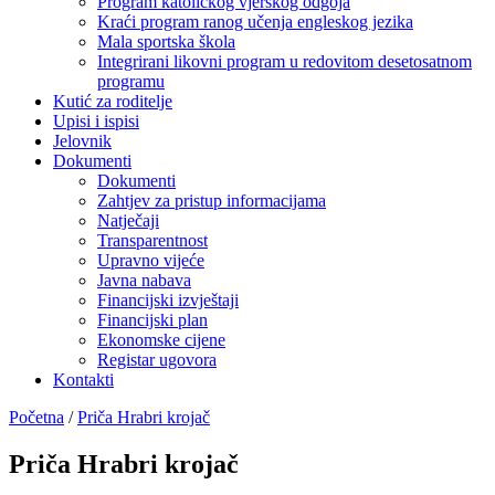
Program katoličkog vjerskog odgoja
Kraći program ranog učenja engleskog jezika
Mala sportska škola
Integrirani likovni program u redovitom desetosatnom
programu
Kutić za roditelje
Upisi i ispisi
Jelovnik
Dokumenti
Dokumenti
Zahtjev za pristup informacijama
Natječaji
Transparentnost
Upravno vijeće
Javna nabava
Financijski izvještaji
Financijski plan
Ekonomske cijene
Registar ugovora
Kontakti
Početna
/
Priča Hrabri krojač
Priča Hrabri krojač