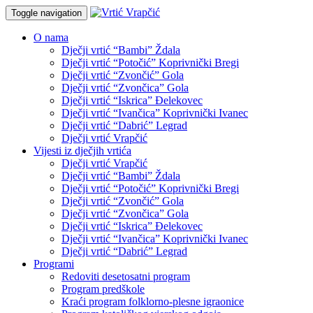
Toggle navigation
O nama
Dječji vrtić “Bambi” Ždala
Dječji vrtić “Potočić” Koprivnički Bregi
Dječji vrtić “Zvončić” Gola
Dječji vrtić “Zvončica” Gola
Dječji vrtić “Iskrica” Đelekovec
Dječji vrtić “Ivančica” Koprivnički Ivanec
Dječji vrtić “Dabrić” Legrad
Dječji vrtić Vrapčić
Vijesti iz dječjih vrtića
Dječji vrtić Vrapčić
Dječji vrtić “Bambi” Ždala
Dječji vrtić “Potočić” Koprivnički Bregi
Dječji vrtić “Zvončić” Gola
Dječji vrtić “Zvončica” Gola
Dječji vrtić “Iskrica” Đelekovec
Dječji vrtić “Ivančica” Koprivnički Ivanec
Dječji vrtić “Dabrić” Legrad
Programi
Redoviti desetosatni program
Program predškole
Kraći program folklorno-plesne igraonice