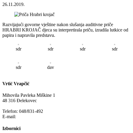
26.11.2019.
Razvijajući govorne vještine nakon slušanja auditivne priče
HRABRI KROJAČ djeca su interpretirala priču, izradila lutkice od
papira i napravila predstavu.
sdr
sdr
sdr
sdr
sdr
dav
Vrtić Vrapčić
Mihovila Pavleka Miškine 1
48 316 Đelekovec
Telefon: 048/831-492
E-mail:
info@vrapcic-djecji-vrtic.hr
Izbornici