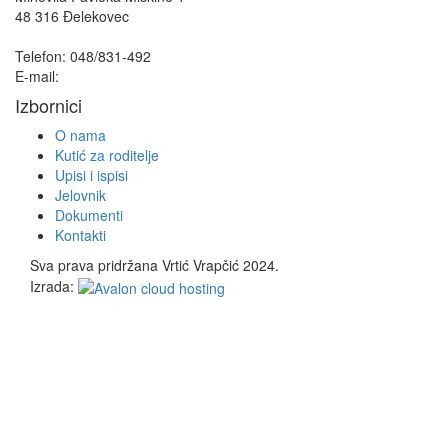
48 316 Đelekovec
Telefon: 048/831-492
E-mail:
info@vrapcic-djecji-vrtic.hr
Izbornici
O nama
Kutić za roditelje
Upisi i ispisi
Jelovnik
Dokumenti
Kontakti
Sva prava pridržana Vrtić Vrapčić 2024.
Izrada: