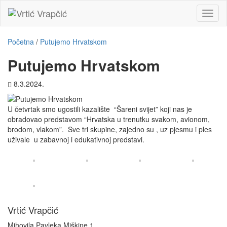
Toggl
naviga
Početna
/
Putujemo Hrvatskom
Putujemo Hrvatskom
8.3.2024.
U četvrtak smo ugostili kazalište “Šareni svijet” koji nas je
obradovao predstavom “Hrvatska u trenutku svakom, avionom,
brodom, vlakom”. Sve tri skupine, zajedno su , uz pjesmu i ples
uživale u zabavnoj i edukativnoj predstavi.
Vrtić Vrapčić
Mihovila Pavleka Miškine 1