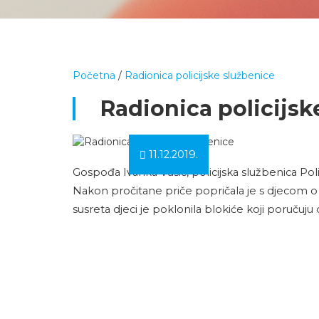
Početna
/
Radionica policijske službenice
Radionica policijsk
11.12.2019.
Gospođa Ivanka Vusić, policijska službenica Poli
Nakon pročitane priče popričala je s djecom o nj
susreta djeci je poklonila blokiće koji poručuju