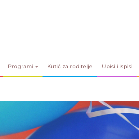
Programi
Kutić za roditelje
Upisi i ispisi