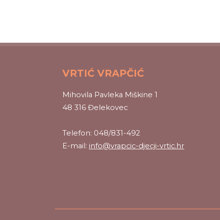
VRTIĆ VRAPČIĆ
Mihovila Pavleka Miškine 1
48 316 Đelekovec
Telefon: 048/831-492
E-mail:
info@vrapcic-djecji-vrtic.hr