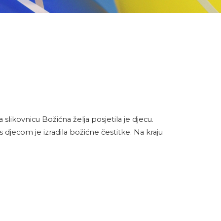
slikovnicu Božićna želja posjetila je djecu.
 djecom je izradila božićne čestitke. Na kraju