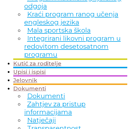
odgoja
Kraći program ranog učenja
engleskog jezika
Mala sportska škola
Integrirani likovni program u
redovitom desetosatnom
programu
Kutić za roditelje
Upisi i ispisi
Jelovnik
Dokumenti
Dokumenti
Zahtjev za pristup
informacijama
Natječaji
Transparentnost