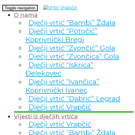
Toggle navigation
O nama
Dječji vrtić “Bambi” Ždala
Dječji vrtić “Potočić”
Koprivnički Bregi
Dječji vrtić “Zvončić” Gola
Dječji vrtić “Zvončica” Gola
Dječji vrtić “Iskrica”
Đelekovec
Dječji vrtić “Ivančica”
Koprivnički Ivanec
Dječji vrtić “Dabrić” Legrad
Dječji vrtić Vrapčić
Vijesti iz dječjih vrtića
Dječji vrtić Vrapčić
Dječji vrtić “Bambi” Ždala