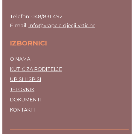
Telefon: 048/831-492
E-mail:
info@vrapcic-djecji-vrtic.hr
IZBORNICI
O NAMA
KUTIĆ ZA RODITELJE
UPISI I ISPISI
JELOVNIK
DOKUMENTI
KONTAKTI