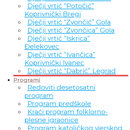
Dječji vrtić “Potočić”
Koprivnički Bregi
Dječji vrtić “Zvončić” Gola
Dječji vrtić “Zvončica” Gola
Dječji vrtić “Iskrica”
Đelekovec
Dječji vrtić “Ivančica”
Koprivnički Ivanec
Dječji vrtić “Dabrić” Legrad
Programi
Redoviti desetosatni
program
Program predškole
Kraći program folklorno-
plesne igraonice
Program katoličkog vjerskog