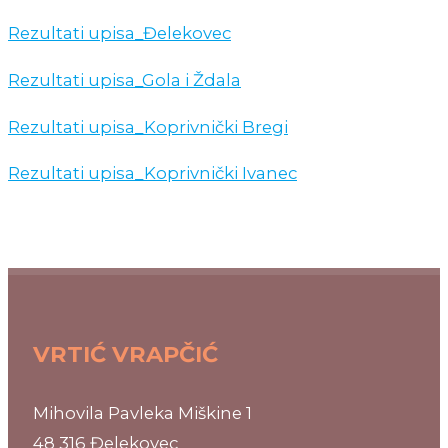
Rezultati upisa_Đelekovec
Rezultati upisa_Gola i Ždala
Rezultati upisa_Koprivnički Bregi
Rezultati upisa_Koprivnički Ivanec
VRTIĆ VRAPČIĆ
Mihovila Pavleka Miškine 1
48 316 Đelekovec