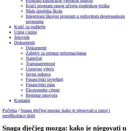
Program katoličkog vjerskog odgoja
Kraći program ranog učenja engleskog jezika
Mala sportska škola
Integrirani likovni program u redovitom desetosatnom
programu
Kutić za roditelje
Upisi i ispisi
Jelovnik
Dokumenti
Dokumenti
Zahtjev za pristup informacijama
Natječaji
Transparentnost
Upravno vijeće
Javna nabava
Financijski izvještaji
Financijski plan
Ekonomske cijene
Registar ugovora
Kontakti
Početna
/
Snaga dječjeg mozga: kako je njegovati u ranoj i
predškolskoj dobi
Snaga dječjeg mozga: kako je njegovati u