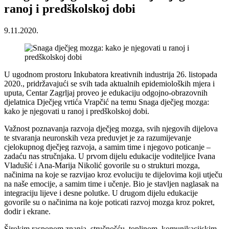
ranoj i predškolskoj dobi
9.11.2020.
U ugodnom prostoru Inkubatora kreativnih industrija 26. listopada
2020., pridržavajući se svih tada aktualnih epidemioloških mjera i
uputa, Centar Zagrljaj proveo je edukaciju odgojno-obrazovnih
djelatnica Dječjeg vrtića Vrapčić na temu Snaga dječjeg mozga:
kako je njegovati u ranoj i predškolskoj dobi.
Važnost poznavanja razvoja dječjeg mozga, svih njegovih dijelova
te stvaranja neuronskih veza preduvjet je za razumijevanje
cjelokupnog dječjeg razvoja, a samim time i njegovo poticanje –
zadaću nas stručnjaka. U prvom dijelu edukacije voditeljice Ivana
Vladušić i Ana-Marija Nikolić govorile su o strukturi mozga,
načinima na koje se razvijao kroz evoluciju te dijelovima koji utječu
na naše emocije, a samim time i učenje. Bio je stavljen naglasak na
integraciju lijeve i desne polutke. U drugom dijelu edukacije
govorile su o načinima na koje poticati razvoj mozga kroz pokret,
dodir i ekrane.
Širokim rasponom znanja, stručnošću, toplinom, komunikacijskim