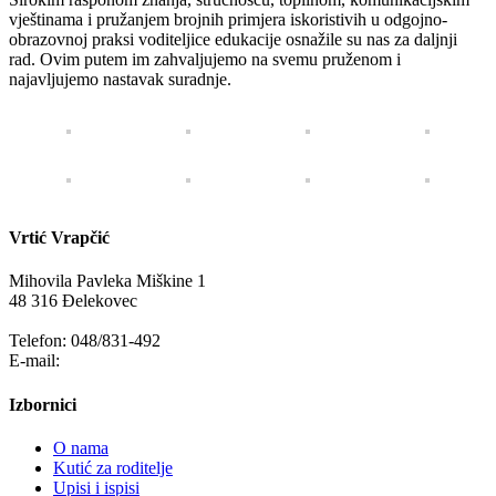
vještinama i pružanjem brojnih primjera iskoristivih u odgojno-
obrazovnoj praksi voditeljice edukacije osnažile su nas za daljnji
rad. Ovim putem im zahvaljujemo na svemu pruženom i
najavljujemo nastavak suradnje.
Vrtić Vrapčić
Mihovila Pavleka Miškine 1
48 316 Đelekovec
Telefon: 048/831-492
E-mail:
info@vrapcic-djecji-vrtic.hr
Izbornici
O nama
Kutić za roditelje
Upisi i ispisi