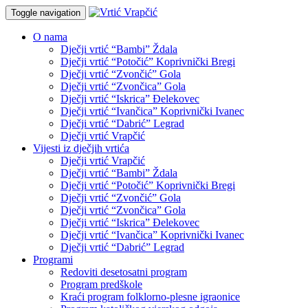
Toggle navigation
O nama
Dječji vrtić “Bambi” Ždala
Dječji vrtić “Potočić” Koprivnički Bregi
Dječji vrtić “Zvončić” Gola
Dječji vrtić “Zvončica” Gola
Dječji vrtić “Iskrica” Đelekovec
Dječji vrtić “Ivančica” Koprivnički Ivanec
Dječji vrtić “Dabrić” Legrad
Dječji vrtić Vrapčić
Vijesti iz dječjih vrtića
Dječji vrtić Vrapčić
Dječji vrtić “Bambi” Ždala
Dječji vrtić “Potočić” Koprivnički Bregi
Dječji vrtić “Zvončić” Gola
Dječji vrtić “Zvončica” Gola
Dječji vrtić “Iskrica” Đelekovec
Dječji vrtić “Ivančica” Koprivnički Ivanec
Dječji vrtić “Dabrić” Legrad
Programi
Redoviti desetosatni program
Program predškole
Kraći program folklorno-plesne igraonice