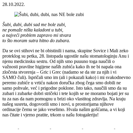
28.10.2022.
Šubi, dubi, dubi sad me bole zubi,
ne pomaže ništa kaladont u tubi,
a najveći problem zapravo mi stvara
to što moram sutra hitno do zubara.
Da se ovi stihovi ne bi obistinili i nama, skupine Sovice i Mali zeko
proteklog su petka, 28. listopada ugostile našu stomatologinju Anu i
njenu medicinsku sestru. Od njih smo puuuno toga naučili o
važnosti pravilne higijene naših zubića kako ih ne bi napala ona
zločesta stvorenja – Gric i Grec (nadamo se da ste za njih i vi
SAMO čuli). Ispričali smo im (ali i pokazali kako) i mi svakodnevno
peremo zubiće u vrtiću nakon doručka zbog čega smo dobili ne
samo pohvale, već i prigodne poklone. Isto tako, naučili smo da su
zubari i zubarke dobri stričeki i tete kojih se ne moramo bojati jer su
tu za nas da nam pomognu u brizi oko vlastitog zdravlja. Na kraju
našeg susreta, dogovorili smo i novi, u prostorijama njihove
ordinacije čemu se jako veselimo. Hvala našim gošćama, a vi koji
nas čitate i vjerno pratite, trkom u našu fotogaleriju!