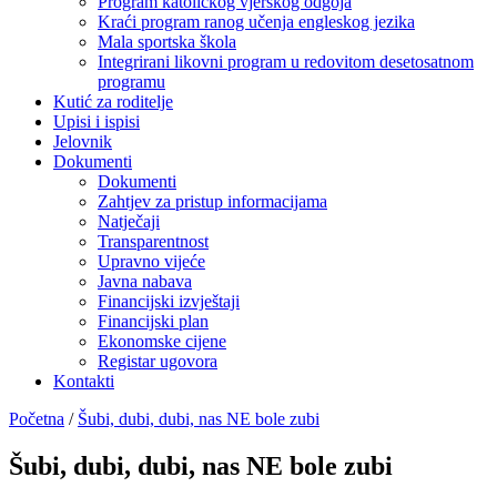
Program katoličkog vjerskog odgoja
Kraći program ranog učenja engleskog jezika
Mala sportska škola
Integrirani likovni program u redovitom desetosatnom
programu
Kutić za roditelje
Upisi i ispisi
Jelovnik
Dokumenti
Dokumenti
Zahtjev za pristup informacijama
Natječaji
Transparentnost
Upravno vijeće
Javna nabava
Financijski izvještaji
Financijski plan
Ekonomske cijene
Registar ugovora
Kontakti
Početna
/
Šubi, dubi, dubi, nas NE bole zubi
Šubi, dubi, dubi, nas NE bole zubi