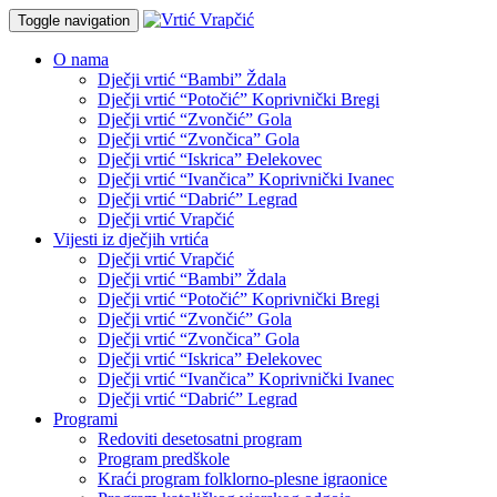
Toggle navigation
O nama
Dječji vrtić “Bambi” Ždala
Dječji vrtić “Potočić” Koprivnički Bregi
Dječji vrtić “Zvončić” Gola
Dječji vrtić “Zvončica” Gola
Dječji vrtić “Iskrica” Đelekovec
Dječji vrtić “Ivančica” Koprivnički Ivanec
Dječji vrtić “Dabrić” Legrad
Dječji vrtić Vrapčić
Vijesti iz dječjih vrtića
Dječji vrtić Vrapčić
Dječji vrtić “Bambi” Ždala
Dječji vrtić “Potočić” Koprivnički Bregi
Dječji vrtić “Zvončić” Gola
Dječji vrtić “Zvončica” Gola
Dječji vrtić “Iskrica” Đelekovec
Dječji vrtić “Ivančica” Koprivnički Ivanec
Dječji vrtić “Dabrić” Legrad
Programi
Redoviti desetosatni program
Program predškole
Kraći program folklorno-plesne igraonice