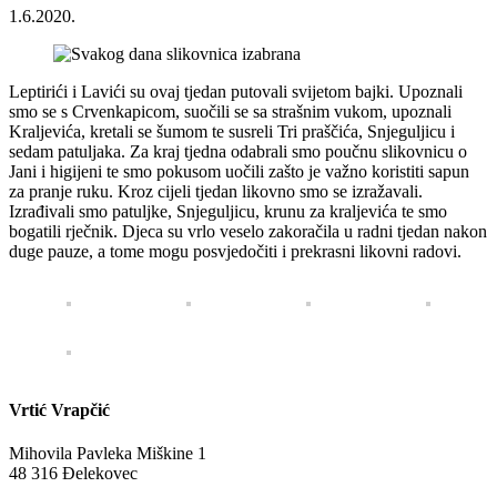
1.6.2020.
Leptirići i Lavići su ovaj tjedan putovali svijetom bajki. Upoznali
smo se s Crvenkapicom, suočili se sa strašnim vukom, upoznali
Kraljevića, kretali se šumom te susreli Tri praščića, Snjeguljicu i
sedam patuljaka. Za kraj tjedna odabrali smo poučnu slikovnicu o
Jani i higijeni te smo pokusom uočili zašto je važno koristiti sapun
za pranje ruku. Kroz cijeli tjedan likovno smo se izražavali.
Izrađivali smo patuljke, Snjeguljicu, krunu za kraljevića te smo
bogatili rječnik. Djeca su vrlo veselo zakoračila u radni tjedan nakon
duge pauze, a tome mogu posvjedočiti i prekrasni likovni radovi.
Vrtić Vrapčić
Mihovila Pavleka Miškine 1
48 316 Đelekovec