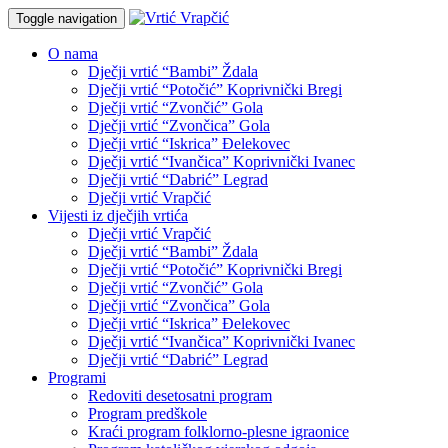
Toggle navigation
O nama
Dječji vrtić “Bambi” Ždala
Dječji vrtić “Potočić” Koprivnički Bregi
Dječji vrtić “Zvončić” Gola
Dječji vrtić “Zvončica” Gola
Dječji vrtić “Iskrica” Đelekovec
Dječji vrtić “Ivančica” Koprivnički Ivanec
Dječji vrtić “Dabrić” Legrad
Dječji vrtić Vrapčić
Vijesti iz dječjih vrtića
Dječji vrtić Vrapčić
Dječji vrtić “Bambi” Ždala
Dječji vrtić “Potočić” Koprivnički Bregi
Dječji vrtić “Zvončić” Gola
Dječji vrtić “Zvončica” Gola
Dječji vrtić “Iskrica” Đelekovec
Dječji vrtić “Ivančica” Koprivnički Ivanec
Dječji vrtić “Dabrić” Legrad
Programi
Redoviti desetosatni program
Program predškole
Kraći program folklorno-plesne igraonice