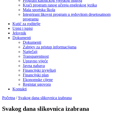
Program katoličkog vjerskog odgoja
Kraći program ranog učenja engleskog jezika
Mala sportska škola
Integrirani likovni program u redovitom desetosatnom
programu
Kutić za roditelje
Upisi i ispisi
Jelovnik
Dokumenti
Dokumenti
Zahtjev za pristup informacijama
Natječaji
Transparentnost
Upravno vijeće
Javna nabava
Financijski izvještaji
Financijski plan
Ekonomske cijene
Registar ugovora
Kontakti
Početna
/
Svakog dana slikovnica izabrana
Svakog dana slikovnica izabrana