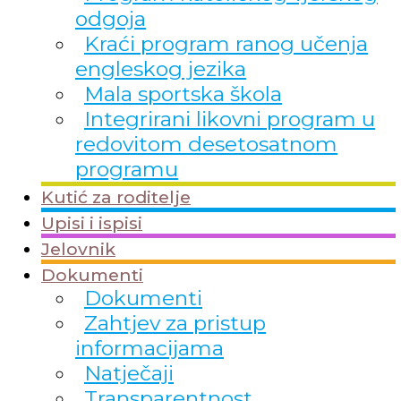
odgoja
Kraći program ranog učenja
engleskog jezika
Mala sportska škola
Integrirani likovni program u
redovitom desetosatnom
programu
Kutić za roditelje
Upisi i ispisi
Jelovnik
Dokumenti
Dokumenti
Zahtjev za pristup
informacijama
Natječaji
Transparentnost