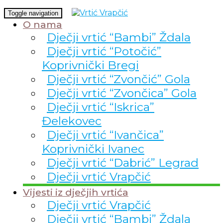
Toggle navigation
O nama
Dječji vrtić “Bambi” Ždala
Dječji vrtić “Potočić”
Koprivnički Bregi
Dječji vrtić “Zvončić” Gola
Dječji vrtić “Zvončica” Gola
Dječji vrtić “Iskrica”
Đelekovec
Dječji vrtić “Ivančica”
Koprivnički Ivanec
Dječji vrtić “Dabrić” Legrad
Dječji vrtić Vrapčić
Vijesti iz dječjih vrtića
Dječji vrtić Vrapčić
Dječji vrtić “Bambi” Ždala