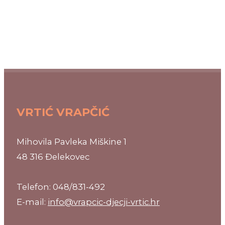
VRTIĆ VRAPČIĆ
Mihovila Pavleka Miškine 1
48 316 Đelekovec
Telefon: 048/831-492
E-mail:
info@vrapcic-djecji-vrtic.hr