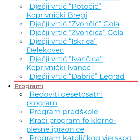
Dječji vrtić “Potočić”
Koprivnički Bregi
Dječji vrtić “Zvončić” Gola
Dječji vrtić “Zvončica” Gola
Dječji vrtić “Iskrica”
Đelekovec
Dječji vrtić “Ivančica”
Koprivnički Ivanec
Dječji vrtić “Dabrić” Legrad
Programi
Redoviti desetosatni
program
Program predškole
Kraći program folklorno-
plesne igraonice
Program katoličkog vjerskog