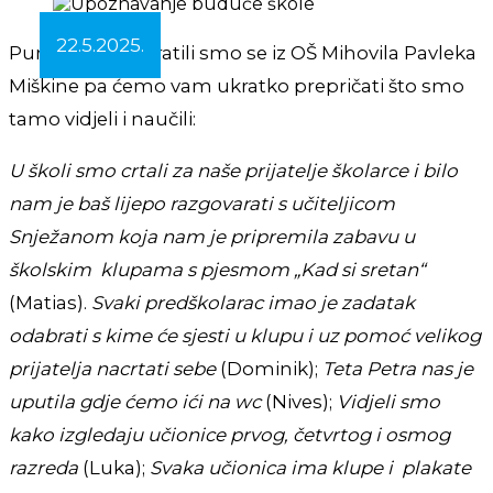
22.5.2025.
Puni dojmova vratili smo se iz OŠ Mihovila Pavleka
Miškine pa ćemo vam ukratko prepričati što smo
tamo vidjeli i naučili:
U školi smo crtali za naše prijatelje školarce i bilo
nam je baš lijepo razgovarati s učiteljicom
Snježanom koja nam je pripremila zabavu u
školskim klupama s pjesmom „Kad si sretan“
(Matias).
Svaki predškolarac imao je zadatak
odabrati s kime će sjesti u klupu i uz pomoć velikog
prijatelja nacrtati sebe
(Dominik);
Teta Petra nas je
uputila gdje ćemo ići na wc
(Nives);
Vidjeli smo
kako izgledaju učionice prvog, četvrtog i osmog
razreda
(Luka);
Svaka učionica ima klupe i plakate