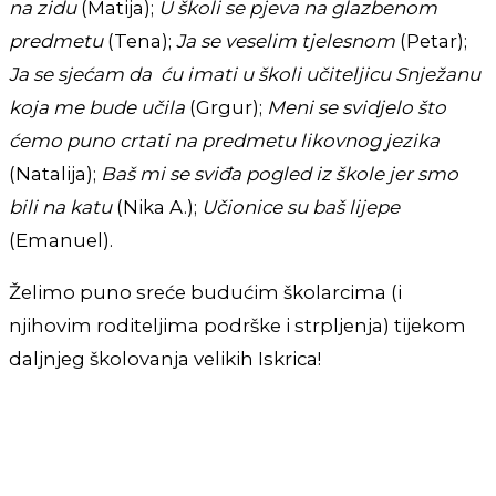
na zidu
(Matija);
U školi se pjeva na glazbenom
predmetu
(Tena);
Ja se veselim tjelesnom
(Petar);
Ja se sjećam da ću imati u školi učiteljicu Snježanu
koja me bude učila
(Grgur);
Meni se svidjelo što
ćemo puno crtati na predmetu likovnog jezika
(Natalija);
Baš mi se sviđa pogled iz škole jer smo
bili na katu
(Nika A.);
Učionice su baš lijepe
(Emanuel).
Želimo puno sreće budućim školarcima (i
njihovim roditeljima podrške i strpljenja) tijekom
daljnjeg školovanja velikih Iskrica!