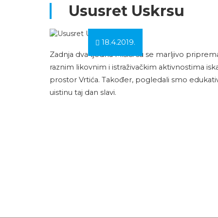
Ususret Uskrsu
18.4.2019.
Zadnja dva tjedna Mišići su se marljivo priprema
raznim likovnim i istraživačkim aktivnostima iskaz
prostor Vrtića. Također, pogledali smo edukati
uistinu taj dan slavi.