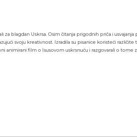
li za blagdan Uskrsa. Osim čitanja prigodnih priča i usvajanja p
ujući svoju kreativnost. Izradila su pisanice koristeći različite
vni animirani film o Isusovom uskrsnuću i razgovarali o tome 