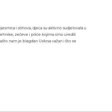
jesmica i stihova, djeca su aktivno sudjelovala u
 tehnike, zečeve i piliće kojima smo uredili
zašto nam je blagdan Uskrsa važan i što se