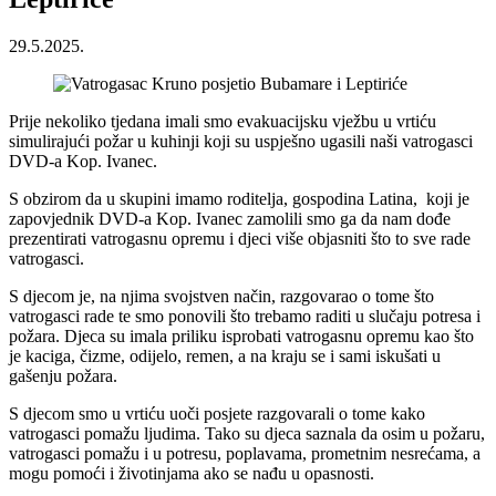
29.5.2025.
Prije nekoliko tjedana imali smo evakuacijsku vježbu u vrtiću
simulirajući požar u kuhinji koji su uspješno ugasili naši vatrogasci
DVD-a Kop. Ivanec.
S obzirom da u skupini imamo roditelja, gospodina Latina, koji je
zapovjednik DVD-a Kop. Ivanec zamolili smo ga da nam dođe
prezentirati vatrogasnu opremu i djeci više objasniti što to sve rade
vatrogasci.
S djecom je, na njima svojstven način, razgovarao o tome što
vatrogasci rade te smo ponovili što trebamo raditi u slučaju potresa i
požara. Djeca su imala priliku isprobati vatrogasnu opremu kao što
je kaciga, čizme, odijelo, remen, a na kraju se i sami iskušati u
gašenju požara.
S djecom smo u vrtiću uoči posjete razgovarali o tome kako
vatrogasci pomažu ljudima. Tako su djeca saznala da osim u požaru,
vatrogasci pomažu i u potresu, poplavama, prometnim nesrećama, a
mogu pomoći i životinjama ako se nađu u opasnosti.