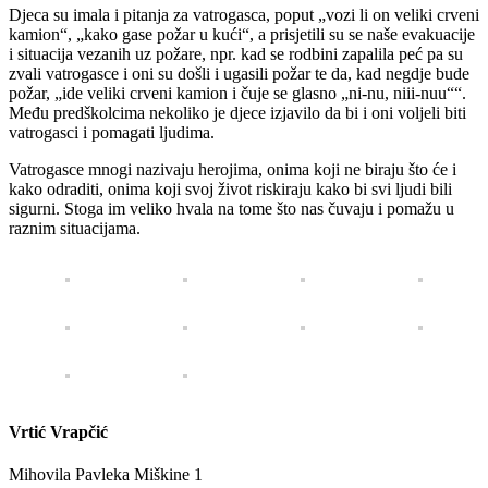
Djeca su imala i pitanja za vatrogasca, poput „vozi li on veliki crveni
kamion“, „kako gase požar u kući“, a prisjetili su se naše evakuacije
i situacija vezanih uz požare, npr. kad se rodbini zapalila peć pa su
zvali vatrogasce i oni su došli i ugasili požar te da, kad negdje bude
požar, „ide veliki crveni kamion i čuje se glasno „ni-nu, niii-nuu““.
Među predškolcima nekoliko je djece izjavilo da bi i oni voljeli biti
vatrogasci i pomagati ljudima.
Vatrogasce mnogi nazivaju herojima, onima koji ne biraju što će i
kako odraditi, onima koji svoj život riskiraju kako bi svi ljudi bili
sigurni. Stoga im veliko hvala na tome što nas čuvaju i pomažu u
raznim situacijama.
Vrtić Vrapčić
Mihovila Pavleka Miškine 1