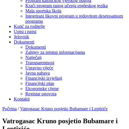
Program katoličkog vjerskog odgoja
Kraći program ranog učenja engleskog jezika
Mala sportska škola
Integrirani likovni program u redovitom desetosatnom
programu
Kutić za roditelje
Upisi i ispisi
Jelovnik
Dokumenti
Dokumenti
Zahtjev za pristup informacijama
Natječaji
Transparentnost
Upravno vijeće
Javna nabava
Financijski izvještaji
Financijski plan
Ekonomske cijene
Registar ugovora
Kontakti
Početna
/
Vatrogasac Kruno posjetio Bubamare i Leptiriće
Vatrogasac Kruno posjetio Bubamare i
Leptiriće