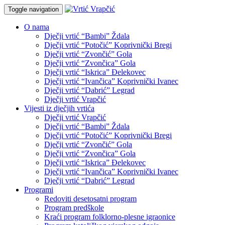
Toggle navigation
O nama
Dječji vrtić “Bambi” Ždala
Dječji vrtić “Potočić” Koprivnički Bregi
Dječji vrtić “Zvončić” Gola
Dječji vrtić “Zvončica” Gola
Dječji vrtić “Iskrica” Đelekovec
Dječji vrtić “Ivančica” Koprivnički Ivanec
Dječji vrtić “Dabrić” Legrad
Dječji vrtić Vrapčić
Vijesti iz dječjih vrtića
Dječji vrtić Vrapčić
Dječji vrtić “Bambi” Ždala
Dječji vrtić “Potočić” Koprivnički Bregi
Dječji vrtić “Zvončić” Gola
Dječji vrtić “Zvončica” Gola
Dječji vrtić “Iskrica” Đelekovec
Dječji vrtić “Ivančica” Koprivnički Ivanec
Dječji vrtić “Dabrić” Legrad
Programi
Redoviti desetosatni program
Program predškole
Kraći program folklorno-plesne igraonice