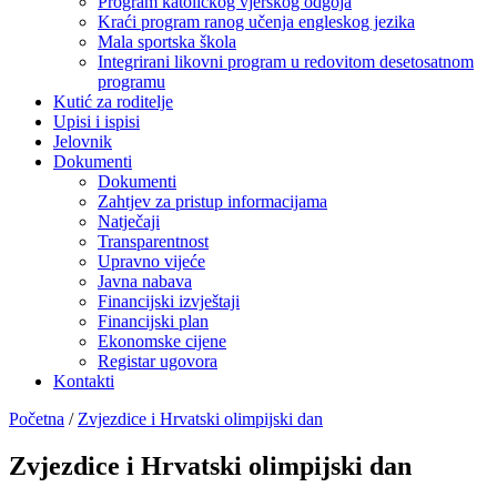
Program katoličkog vjerskog odgoja
Kraći program ranog učenja engleskog jezika
Mala sportska škola
Integrirani likovni program u redovitom desetosatnom
programu
Kutić za roditelje
Upisi i ispisi
Jelovnik
Dokumenti
Dokumenti
Zahtjev za pristup informacijama
Natječaji
Transparentnost
Upravno vijeće
Javna nabava
Financijski izvještaji
Financijski plan
Ekonomske cijene
Registar ugovora
Kontakti
Početna
/
Zvjezdice i Hrvatski olimpijski dan
Zvjezdice i Hrvatski olimpijski dan