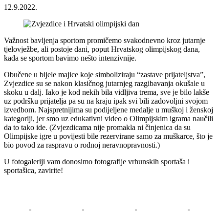
12.9.2022.
Važnost bavljenja sportom promičemo svakodnevno kroz jutarnje
tjelovježbe, ali postoje dani, poput Hrvatskog olimpijskog dana,
kada se sportom bavimo nešto intenzivnije.
Obučene u bijele majice koje simboliziraju “zastave prijateljstva”,
Zvjezdice su se nakon klasičnog jutarnjeg razgibavanja okušale u
skoku u dalj. Iako je kod nekih bila vidljiva trema, sve je bilo lakše
uz podršku prijatelja pa su na kraju ipak svi bili zadovoljni svojom
izvedbom. Najspretnijima su podijeljene medalje u muškoj i ženskoj
kategoriji, jer smo uz edukativni video o Olimpijskim igrama naučili
da to tako ide. (Zvjezdicama nije promakla ni činjenica da su
Olimpijske igre u povijesti bile rezervirane samo za muškarce, što je
bio povod za raspravu o rodnoj neravnopravnosti.)
U fotogaleriji vam donosimo fotografije vrhunskih sportaša i
sportašica, zavirite!