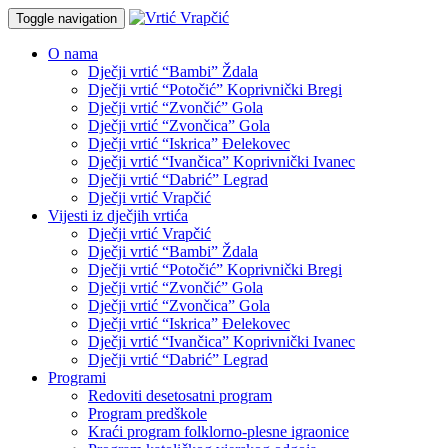
Toggle navigation
O nama
Dječji vrtić “Bambi” Ždala
Dječji vrtić “Potočić” Koprivnički Bregi
Dječji vrtić “Zvončić” Gola
Dječji vrtić “Zvončica” Gola
Dječji vrtić “Iskrica” Đelekovec
Dječji vrtić “Ivančica” Koprivnički Ivanec
Dječji vrtić “Dabrić” Legrad
Dječji vrtić Vrapčić
Vijesti iz dječjih vrtića
Dječji vrtić Vrapčić
Dječji vrtić “Bambi” Ždala
Dječji vrtić “Potočić” Koprivnički Bregi
Dječji vrtić “Zvončić” Gola
Dječji vrtić “Zvončica” Gola
Dječji vrtić “Iskrica” Đelekovec
Dječji vrtić “Ivančica” Koprivnički Ivanec
Dječji vrtić “Dabrić” Legrad
Programi
Redoviti desetosatni program
Program predškole
Kraći program folklorno-plesne igraonice