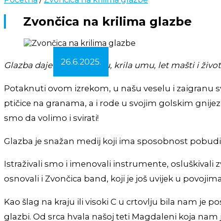
Zvončica na krilima glazbe
26.6.2025.
Glazba daje dušu svemiru, krila umu, let mašti i živo
Potaknuti ovom izrekom, u našu veselu i zaigranu s
ptičice na granama, a i rode u svojim golskim gnijez
smo da volimo i svirati!
Glazba je snažan medij koji ima sposobnost pobuditi 
Istraživali smo i imenovali instrumente, osluškivali 
osnovali i Zvončica band, koji je još uvijek u povoji
Kao šlag na kraju ili visoki C u crtovlju bila nam j
glazbi. Od srca hvala našoj teti Magdaleni koja nam je