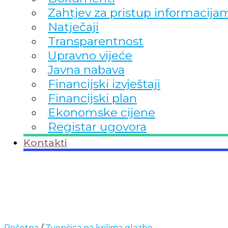
Zahtjev za pristup informacija
Natječaji
Transparentnost
Upravno vijeće
Javna nabava
Financijski izvještaji
Financijski plan
Ekonomske cijene
Registar ugovora
Kontakti
Početna
/
Zvončica na krilima glazbe