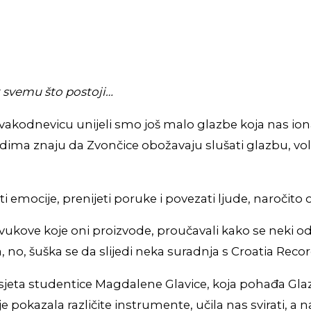
t svemu što postoji…
vakodnevicu unijeli smo još malo glazbe koja nas ion
dima znaju da Zvončice obožavaju slušati glazbu, vole 
emocije, prenijeti poruke i povezati ljude, naročito 
zvukove koje oni proizvode, proučavali kako se neki o
ma, no, šuška se da slijedi neka suradnja s Croatia Rec
e posjeta studentice Magdalene Glavice, koja pohađa G
 pokazala različite instrumente, učila nas svirati, a n