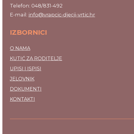
Telefon: 048/831-492
E-mail:
info@vrapcic-djecji-vrtic.hr
IZBORNICI
O NAMA
KUTIĆ ZA RODITELJE
UPISI I ISPISI
JELOVNIK
DOKUMENTI
KONTAKTI