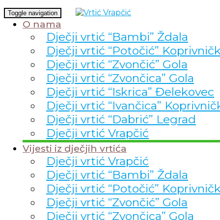
Toggle navigation
O nama
Dječji vrtić “Bambi” Ždala
Dječji vrtić “Potočić” Koprivnič
Dječji vrtić “Zvončić” Gola
Dječji vrtić “Zvončica” Gola
Dječji vrtić “Iskrica” Đelekovec
Dječji vrtić “Ivančica” Koprivnič
Dječji vrtić “Dabrić” Legrad
Dječji vrtić Vrapčić
Vijesti iz dječjih vrtića
Dječji vrtić Vrapčić
Dječji vrtić “Bambi” Ždala
Dječji vrtić “Potočić” Koprivnič
Dječji vrtić “Zvončić” Gola
Dječji vrtić “Zvončica” Gola