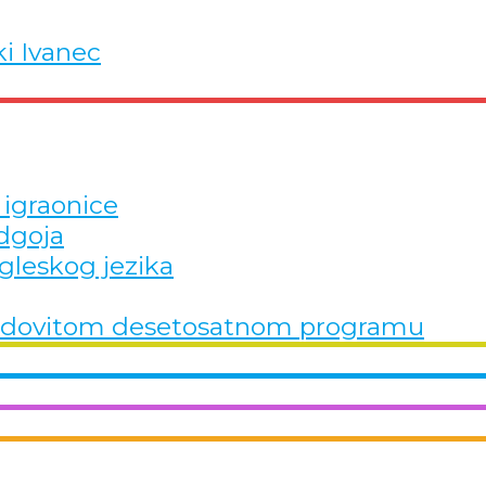
ki Ivanec
 igraonice
dgoja
gleskog jezika
u redovitom desetosatnom programu