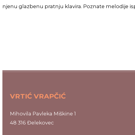
njenu glazbenu pratnju klavira. Poznate melodije i
VRTIĆ VRAPČIĆ
Mihovila Pavleka Miškine 1
48 316 Đelekovec