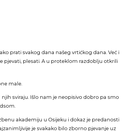
ako prati svakog dana našeg vrtićkog dana. Već i
pjevati, plesati. A u proteklom razdoblju otkrili
one male.
d njih sviraju. Išlo nam je neopisivo dobro pa smo
ordsom.
lazbenu akademiju u Osijeku i dokaz je predanosti
ajzanimljivije je svakako bilo zborno pjevanje uz