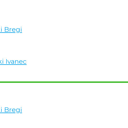
ki Bregi
ki Ivanec
ki Bregi